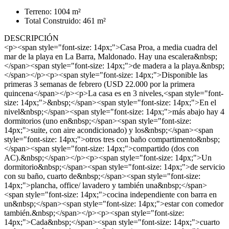
Terreno: 1004 m²
Total Construido: 461 m²
DESCRIPCIÓN
<p><span style="font-size: 14px;">Casa Proa, a media cuadra del
mar de la playa en La Barra, Maldonado. Hay una escalera&nbsp;
</span><span style="font-size: 14px;">de madera a la playa.&nbsp;
</span></p><p><span style="font-size: 14px;">Disponible las
primeras 3 semanas de febrero (USD 22.000 por la primera
quincena</span></p><p>La casa es en 3 niveles,<span style="font-
size: 14px;">&nbsp;</span><span style="font-size: 14px;">En el
nivel&nbsp;</span><span style="font-size: 14px;">más abajo hay 4
dormitorios (uno en&nbsp;</span><span style="font-size:
14px;">suite, con aire acondicionado) y los&nbsp;</span><span
style="font-size: 14px;">otros tres con baño compartimento&nbsp;
</span><span style="font-size: 14px;">compartido (dos con
AC).&nbsp;</span></p><p><span style="font-size: 14px;">Un
dormitorio&nbsp;</span><span style="font-size: 14px;">de servicio
con su baño, cuarto de&nbsp;</span><span style="font-size:
14px;">plancha, office/ lavadero y también una&nbsp;</span>
<span style="font-size: 14px;">cocina independiente con barra en
un&nbsp;</span><span style="font-size: 14px;">estar con comedor
también.&nbsp;</span></p><p><span style="font-size:
14px;">Cada&nbsp;</span><span style="font-size: 14px;">cuarto