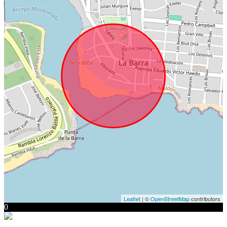
Leaflet
| ©
OpenStreetMap
contributors
0