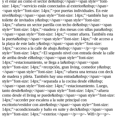
y el estar así como el sector de&nbsp;</span><span style="font-
size: 14px;">servicio están conectados al exterior&nbsp;</span>
<span style="font-size: 14px;">por puertas individuales. En este
nivel&nbsp;</span><span style="font-size: 14px;">también hay un
toilette de invitados y&nbsp;</span><span style="font-size:
14px;">afuera un sector parrilla con techo de&nbsp;</span><span
style="font-size: 14px;">madera y dos mesas con sillas para&nbsp;
</span><span style="font-size: 14px;">comer afuera. También esta
la puerta&nbsp;</span><span style="font-size: 14px;">de acceso a
la playa de este lado y&nbsp;</span><span style="font-size:
14px;">acceso a la calle de abajo.&nbsp;</span></p><p><span
style="font-size: 14px;">El segundo nivel con entrada desde la calle
de arriba desde el&nbsp;</span><span style="font-size:
14px;">estacionamiento, se llega a la&nbsp;</span><span
style="font-size: 14px;">recepción, gran living, comedor y&nbsp;
</span><span style="font-size: 14px;">afuera una terraza con deck
de madera y pileta. También hay una entrada&nbsp;</span><span
style="font-size: 14px;">separada a la cocina desde el&nbsp;
</span><span style="font-size: 14px;">estacionamiento. Luego,
tanto desde&nbsp;</span><span style="font-size: 14px;">afuera
como desde el living se puede&nbsp;</span><span style="font-size:
14px;">acceder por escalera a la suite principal con
escritorio/vestidor con aire&nbsp;</span><span style="font-size:
14px;">acondicionado y baño en suite y deck&nbsp;</span><span
style="font-size: 14px;">exterior.</span></p><p>- Wifi</p><p>-